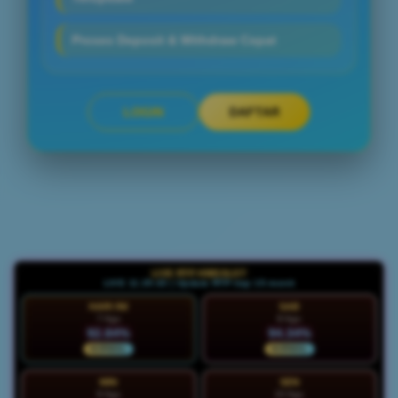
Proses Deposit & Withdraw Cepat
LOGIN
DAFTAR
Layer Popup Close
LIVE RTP HWGSLOT
LIVE 11:29:45 | Update RTP tiap 15 menit
HARI INI
SAB
7 Agu
8 Agu
92.84%
94.34%
NORMAL
NORMAL
MIN
SEN
9 Agu
10 Agu