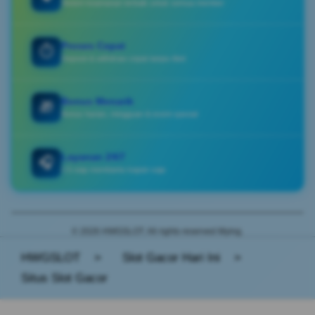
Sistem keamanan terbaik untuk semua member
Proses Cepat
⏱️
Deposit & withdraw cepat tanpa ribet
Bonus Menarik
🎁
Bonus harian, mingguan & event spesial
Layanan 24/7
🎧
CS siap membantu kapan saja
© 2026 HWGSLOT. All rights reserved Mying.
HWGSLOT
>
Slot Gacor Hari Ini
>
Situs Slot Gacor