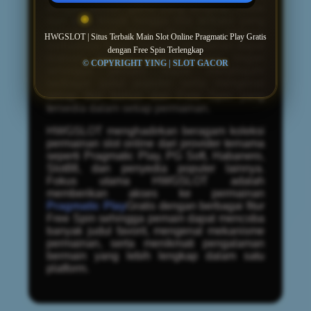
dengan pilihan game yang lengkap, mulai
dari
slot
klasik hingga rilis terbaru yang
menghadirkan tema, fitur, dan animasi
HWGSLOT | Situs Terbaik Main Slot Online Pragmatic Play Gratis
berkualitas tinggi. Seluruh permainan dapat
dengan Free Spin Terlengkap
diakses dengan tampilan yang ringan
© COPYRIGHT YING | SLOT GACOR
sehingga pemain dapat menjelajahi
berbagai judul populer serta mengenal
setiap fitur bonus dan Free Spin yang
tersedia dalam setiap permainan.
HWGSLOT menghadirkan beragam koleksi
permainan slot online dari provider ternama
seperti Pragmatic Play, PG Soft, Habanero,
Slot88, dan penyedia populer lainnya.
Fokus utama HWGSLOT adalah
memberikan akses ke permainan
Pragmatic Play
Gratis dengan berbagai fitur
Free Spin sehingga pemain dapat mencoba
banyak judul favorit, mengenal mekanisme
permainan, serta menikmati pengalaman
bermain yang lebih lengkap dalam satu
platform.