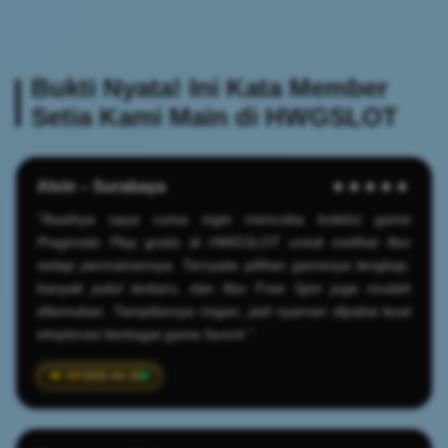
Bukti Nyata! Ini Kata Member
Setia Kami Main di HWGSLOT
Alvin – Surabaya
★★★★★
"Awalnya saya cuma ingin mencoba koleksi game
Pragmatic Play gratis di HWGSLOT untuk melihat fitur
setiap permainannya. Ternyata pilihan gamenya lengkap,
banyak judul terbaru, dan fitur Free Spin juga mudah
ditemukan. Tampilannya ringan, jadi nyaman dipakai buat
eksplorasi berbagai game favorit."
2025-04-20