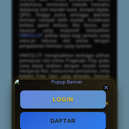
sederhana, sementara metode transaksi
didukung oleh transfer bank, dompet digital,
QRIS, hingga pulsa sehingga aktivitas
bermain menjadi lebih mudah. Kombinasi
koleksi game terbaru, fitur bonus, dan
layanan yang responsif menjadikan
HWGSLOT
pilihan tepat bagi pemain yang
mencari hiburan slot online dengan
pengalaman bermain yang nyaman.
HWGSLOT menghadirkan berbagai pilihan
permainan slot online Pragmatic Play gratis
yang dapat diakses dengan mudah untuk
mengenal fitur, mekanisme permainan, serta
koleksi Free Spin yang tersedia. Seluruh
game diperbarui secara berkala sehingga
pemain bisa menemukan rilis terbaru
maupun judul populer dalam satu platform
dengan tampilan yang ringan dan responsif.
LOGIN
Yuk langsung daftarkan diri anda menjadi
member HWGSLOT untuk main game
slot
gacor
hari ini.
DAFTAR
HWGSLOT menyediakan koleksi
permainan slot online Pragmatic Play gratis