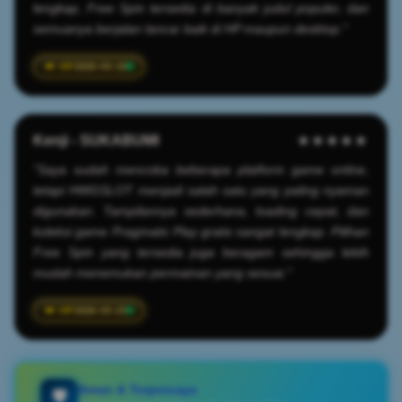
lengkap, Free Spin tersedia di banyak judul populer, dan
semuanya berjalan lancar baik di HP maupun desktop."
2026-03-19
Kenji - SUKABUMI
★★★★★
"Saya sudah mencoba beberapa platform game online,
tetapi HWGSLOT menjadi salah satu yang paling nyaman
digunakan. Tampilannya sederhana, loading cepat, dan
koleksi game Pragmatic Play gratis sangat lengkap. Pilihan
Free Spin yang tersedia juga beragam sehingga lebih
mudah menemukan permainan yang sesuai."
2026-03-23
Aman & Terpercaya
🛡️