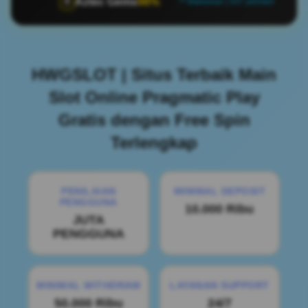
Aztec Gems
98%
🏺
📍 Makassar | 437 pemain
HWGSLOT | Situs Terbaik Main
Slot Online Pragmatic Play
Gratis dengan Free Spin
Terlengkap
PENILAIAN
MINIMAL DEPOSIT
PENGGUNA
10.000 Ribu
JUTA
PENGGUNA
MINIMAL WITHDRAW
LAYANAN SUPPORT
50.000 Ribu
24/7