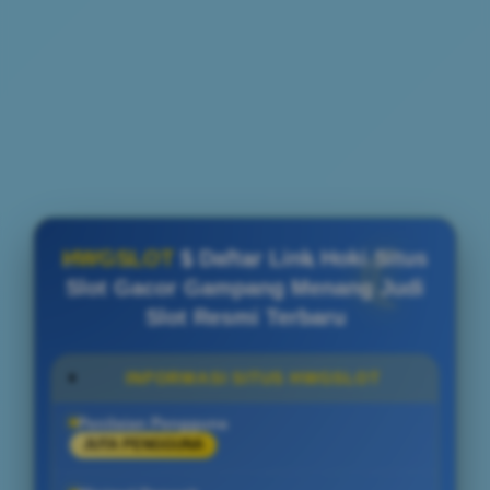
HWGSLOT
$ Daftar Link Hoki Situs
Slot Gacor Gampang Menang Judi
Slot Resmi Terbaru
INFORMASI SITUS HWGSLOT
Penilaian Pengguna
JUTA PENGGUNA