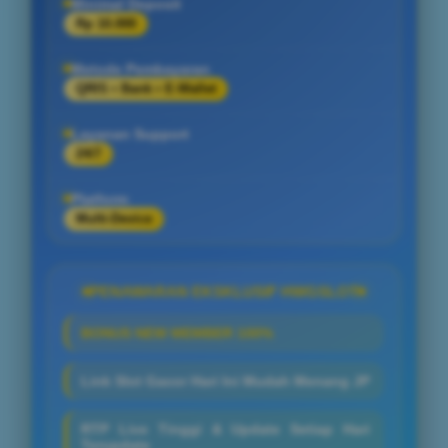
Minimal Deposit
Rp 10.000
Metode Pembayaran
QRIS • Bank • E-Wallet
Layanan Support
24/7
Platform
Multi-Device
PENAWARAN EKSKLUSIF HWGSLOT
BONUS NEW MEMBER 100%
Link Slot Gacor Hari Ini Mudah Menang JP
RTP Live Tinggi & Update Setiap Hari
Terupdate