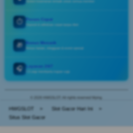
Sistem keamanan terbaik untuk semua member
Proses Cepat
⏱️
Deposit & withdraw cepat tanpa ribet
Bonus Menarik
🎁
Bonus harian, mingguan & event spesial
Layanan 24/7
🎧
CS siap membantu kapan saja
© 2026 HWGSLOT. All rights reserved Mying.
HWGSLOT
>
Slot Gacor Hari Ini
>
Situs Slot Gacor