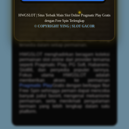
dengan pilihan game yang lengkap, mulai
dari
slot
klasik hingga rilis terbaru yang
menghadirkan tema, fitur, dan animasi
HWGSLOT | Situs Terbaik Main Slot Online Pragmatic Play Gratis
berkualitas tinggi. Seluruh permainan dapat
dengan Free Spin Terlengkap
diakses dengan tampilan yang ringan
© COPYRIGHT YING | SLOT GACOR
sehingga pemain dapat menjelajahi
berbagai judul populer serta mengenal
setiap fitur bonus dan Free Spin yang
tersedia dalam setiap permainan.
HWGSLOT menghadirkan beragam koleksi
permainan slot online dari provider ternama
seperti Pragmatic Play, PG Soft, Habanero,
Slot88, dan penyedia populer lainnya.
Fokus utama HWGSLOT adalah
memberikan akses ke permainan
Pragmatic Play
Gratis dengan berbagai fitur
Free Spin sehingga pemain dapat mencoba
banyak judul favorit, mengenal mekanisme
permainan, serta menikmati pengalaman
bermain yang lebih lengkap dalam satu
platform.