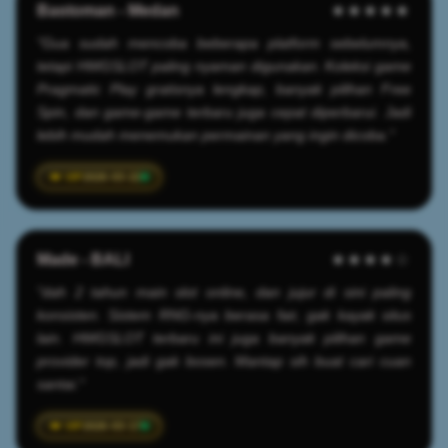
Bastoman - Medan
★★★★★
"Gua sudah mencoba beberapa platform sebelumnya,
tetapi HWGSLOT paling nyaman digunakan. Koleksi game
Pragmatic Play gratisnya lengkap, banyak pilihan Free
Spin, dan game-game terbaru juga cepat diperbarui. Jadi
lebih mudah menemukan permainan yang ingin dicoba."
2026-03-22
Made - BALI
★★★★☆
"dah 2 tahun main slot online, dan jujur di sini paling
konsisten. Sistem RNG-nya berasa fair, gak kayak situs
lain. HWGSLOT terbaru ini juga banyak pilihan game
provider top, jadi gak bosen. Mantap sih buat cari cuan
santai."
2026-03-17