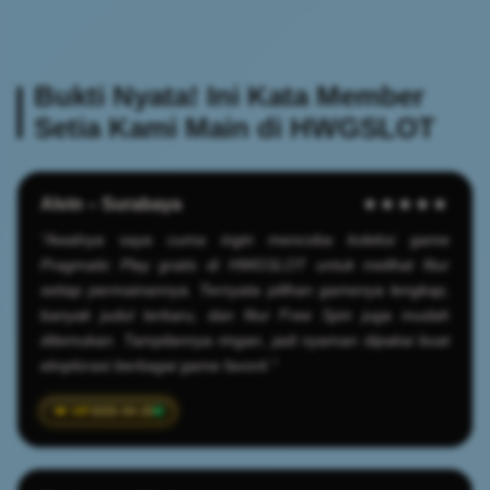
Bukti Nyata! Ini Kata Member
Setia Kami Main di HWGSLOT
Alvin – Surabaya
★★★★★
"Awalnya saya cuma ingin mencoba koleksi game
Pragmatic Play gratis di HWGSLOT untuk melihat fitur
setiap permainannya. Ternyata pilihan gamenya lengkap,
banyak judul terbaru, dan fitur Free Spin juga mudah
ditemukan. Tampilannya ringan, jadi nyaman dipakai buat
eksplorasi berbagai game favorit."
2025-04-20