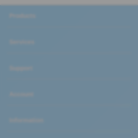
Buka
Footer Navigation
Products
Buka
Services
Buka
Support
Buka
Account
Buka
Information
Buka