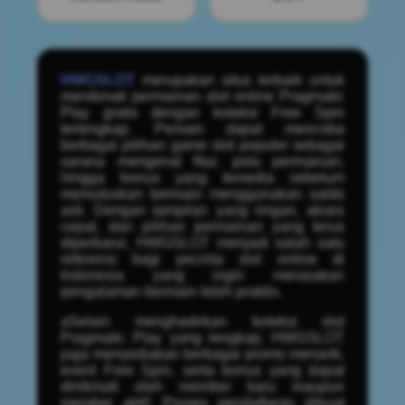
HWGSLOT
merupakan situs terbaik untuk
menikmati permainan slot online Pragmatic
Play gratis dengan koleksi Free Spin
terlengkap. Pemain dapat mencoba
berbagai pilihan game slot populer sebagai
sarana mengenal fitur, pola permainan,
hingga bonus yang tersedia sebelum
memutuskan bermain menggunakan saldo
asli. Dengan tampilan yang ringan, akses
cepat, dan pilihan permainan yang terus
diperbarui, HWGSLOT menjadi salah satu
referensi bagi pecinta slot online di
Indonesia yang ingin merasakan
pengalaman bermain lebih praktis.
aSelain menghadirkan koleksi slot
Pragmatic Play yang lengkap, HWGSLOT
juga menyediakan berbagai promo menarik,
event Free Spin, serta bonus yang dapat
dinikmati oleh member baru maupun
member aktif. Proses pendaftaran dibuat