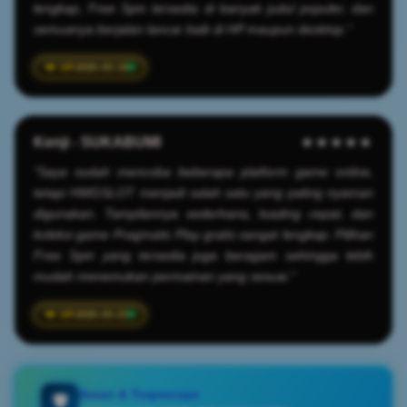
lengkap, Free Spin tersedia di banyak judul populer, dan
semuanya berjalan lancar baik di HP maupun desktop."
2026-03-19
Kenji - SUKABUMI
★★★★★
"Saya sudah mencoba beberapa platform game online,
tetapi HWGSLOT menjadi salah satu yang paling nyaman
digunakan. Tampilannya sederhana, loading cepat, dan
koleksi game Pragmatic Play gratis sangat lengkap. Pilihan
Free Spin yang tersedia juga beragam sehingga lebih
mudah menemukan permainan yang sesuai."
2026-03-23
Aman & Terpercaya
🛡️