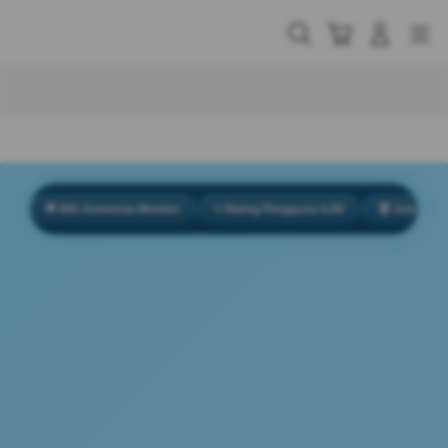
Skip
to
Cari
Troli
Login
Navigation
content
Buka Info Lebih Lanjut
💬 928. Komentar Member
⭐ Rating Pengguna 4.2/5
🏆 Juta Total Peng