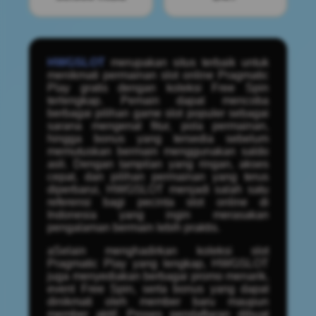
HWGSLOT
merupakan situs terbaik untuk
menikmati permainan slot online Pragmatic
Play gratis dengan koleksi Free Spin
terlengkap. Pemain dapat mencoba
berbagai pilihan game slot populer sebagai
sarana mengenal fitur, pola permainan,
hingga bonus yang tersedia sebelum
memutuskan bermain menggunakan saldo
asli. Dengan tampilan yang ringan, akses
cepat, dan pilihan permainan yang terus
diperbarui, HWGSLOT menjadi salah satu
referensi bagi pecinta slot online di
Indonesia yang ingin merasakan
pengalaman bermain lebih praktis.
aSelain menghadirkan koleksi slot
Pragmatic Play yang lengkap, HWGSLOT
juga menyediakan berbagai promo menarik,
event Free Spin, serta bonus yang dapat
dinikmati oleh member baru maupun
member aktif. Proses pendaftaran dibuat