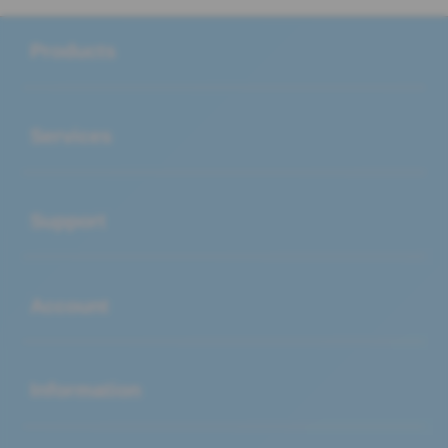
Buka
Footer Navigation
Products
Buka
Services
Buka
Support
Buka
Account
Buka
Information
Buka