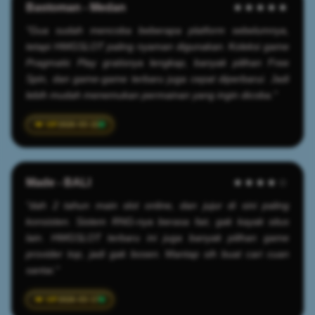
Bastoman - Medan
★★★★★
"Gua sudah mencoba beberapa platform sebelumnya,
tetapi HWGSLOT paling nyaman digunakan. Koleksi game
Pragmatic Play gratisnya lengkap, banyak pilihan Free
Spin, dan game-game terbaru juga cepat diperbarui. Jadi
lebih mudah menemukan permainan yang ingin dicoba."
2026-03-22
Made - BALI
★★★★☆
"dah 2 tahun main slot online, dan jujur di sini paling
konsisten. Sistem RNG-nya berasa fair, gak kayak situs
lain. HWGSLOT terbaru ini juga banyak pilihan game
provider top, jadi gak bosen. Mantap sih buat cari cuan
santai."
2026-03-17