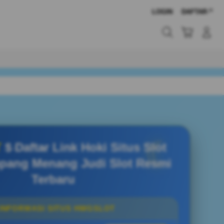
LOGIN
DAFTAR
Cari
Troli
Login/Sign-Up
Cari
l Pengguna
LIVE CHAT
24/7
T
$ Daftar Link Hoki Situs Slot
pang Menang Judi Slot Resmi
Terbaru
INFORMASI SITUS HWGSLOT