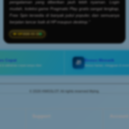
pengalaman yang diberikan jauh lebih nyaman. Login
mudah, koleksi game Pragmatic Play gratis sangat lengkap,
Free Spin tersedia di banyak judul populer, dan semuanya
berjalan lancar baik di HP maupun desktop."
2026-03-19
es Cepat
Bonus Menarik
🎁
t & withdraw cepat tanpa ribet
Bonus harian, mingguan & event
© 2026 HWGSLOT. All rights reserved Mying.
Support
Account