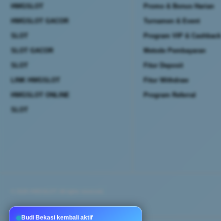
HWGSLOT
Promo & Bonus Harian
HWGSLOT GACOR
Turnamen & Event
SLOT
Program VIP & Cashbac
SLOT GACOR
Metode Pembayaran
SLOT
Fitur Deposit
LINK HWGSLOT
Fitur Withdraw
HWGSLOT ONLINE
Program Referral
SLOT
© 2026 HWGSLOT. All rights reserved.