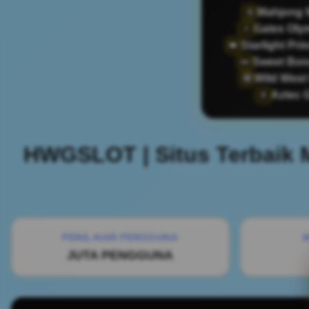
Mahjong 
🀄
Gates Ol
⚡
Starlight Pri
👑
Sweet Bon
🍬
Wild West
🤠
Aztec 
🏺
HWGSLOT | Situs Terbaik M
PENILAIAN PENGGUNA
JUTA PENGGUNA