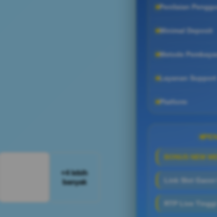
Penilaian Pengg
Minimal Deposit
Metode Pembaya
Layanan Support
Platform
PE
BONUS NEW M
+4 lebih
Link Slot Gacor
banyak
RTP Live Tinggi