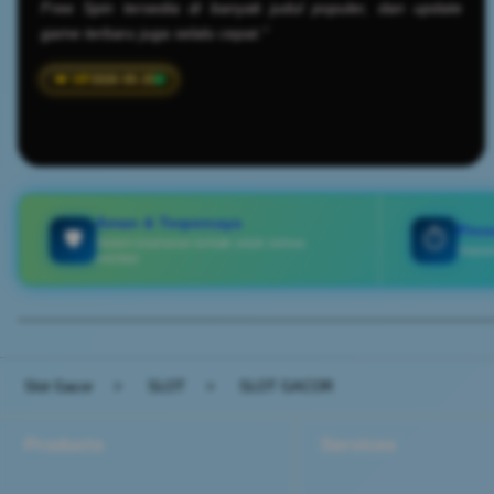
Free Spin tersedia di banyak judul populer, dan update
game terbaru juga selalu cepat."
2026-05-25
Aman & Terpercaya
Pros
🛡️
⏱️
Sistem keamanan terbaik untuk semua
Deposi
member
Slot Gacor
>
SLOT
>
SLOT GACOR
Footer Navigation
Products
Services