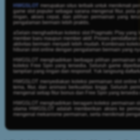
HWGSLOT
merupakan situs terbaik untuk menikmati per
game slot populer sebagai sarana mengenal fitur, pol
ringan, akses cepat, dan pilihan permainan yang ter
pengalaman bermain lebih praktis.
aSelain menghadirkan koleksi slot Pragmatic Play yang
member baru maupun member aktif. Proses pendaftaran di
aktivitas bermain menjadi lebih mudah. Kombinasi koleks
hiburan slot online dengan pengalaman bermain yang n
HWGSLOT menghadirkan berbagai pilihan permainan slot
koleksi Free Spin yang tersedia. Seluruh game diperb
tampilan yang ringan dan responsif. Yuk langsung daf
HWGSLOT menyediakan koleksi permainan slot online Pr
tema, fitur, dan animasi berkualitas tinggi. Seluruh 
mengenal setiap fitur bonus dan Free Spin yang tersedia
HWGSLOT menghadirkan beragam koleksi permainan slot o
utama HWGSLOT adalah memberikan akses ke perm
mengenal mekanisme permainan, serta menikmati pengal