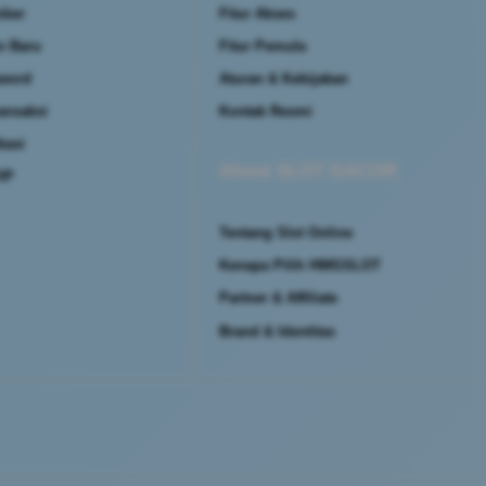
mber
Fitur Akses
n Baru
Fitur Pemula
word
Aturan & Kebijakan
ansaksi
Kontak Resmi
ikasi
About SLOT GACOR
IP
Tentang Slot Online
Kenapa Pilih HWGSLOT
Partner & Affiliate
Brand & Identitas