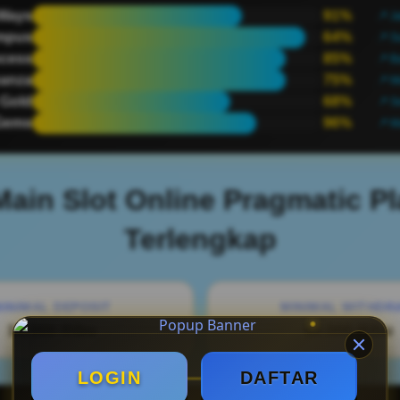
Ways
91%
📍 J
ympus
64%
📍 S
ncess
85%
📍 B
anza
75%
📍 M
 Gold
68%
📍 S
Gems
96%
📍 M
ain Slot Online Pragmatic Pl
Terlengkap
MINIMAL DEPOSIT
MINIMAL WITHDR
10.000 Ribu
50.000 Ribu
LOGIN
DAFTAR