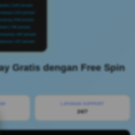
akarta | 1185 pemain
urabaya | 920 pemain
andung | 648 pemain
edan | 786 pemain
emarang | 482 pemain
akassar | 437 pemain
ay Gratis dengan Free Spin
AW
LAYANAN SUPPORT
24/7