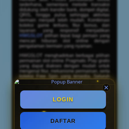
sederhana, sementara metode transaksi
didukung oleh transfer bank, dompet digital,
QRIS, hingga pulsa sehingga aktivitas
bermain menjadi lebih mudah. Kombinasi
koleksi game terbaru, fitur bonus, dan
layanan yang responsif menjadikan
HWGSLOT
pilihan tepat bagi pemain yang
mencari hiburan slot online dengan
pengalaman bermain yang nyaman.
HWGSLOT menghadirkan berbagai pilihan
permainan slot online Pragmatic Play gratis
yang dapat diakses dengan mudah untuk
mengenal fitur, mekanisme permainan, serta
koleksi Free Spin yang tersedia. Seluruh
game diperbarui secara berkala sehingga
pemain bisa menemukan rilis terbaru
maupun judul populer dalam satu platform
dengan tampilan yang ringan dan responsif.
LOGIN
Yuk langsung daftarkan diri anda menjadi
member HWGSLOT untuk main game
slot
gacor
hari ini.
DAFTAR
HWGSLOT menyediakan koleksi
permainan slot online Pragmatic Play gratis