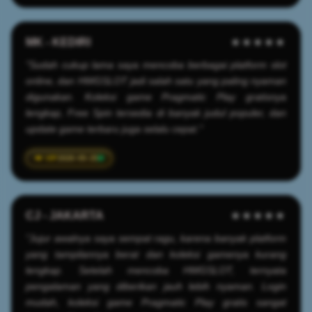
MK - KEDIRI
★★★★★
"Sudah cukup lama saya mencoba berbagai platform slot
online, dan HWGSLOT jadi salah satu yang paling nyaman
digunakan. Koleksi game Pragmatic Play gratisnya
lengkap, Free Spin tersedia di banyak judul populer, dan
update game terbaru juga selalu cepat."
2026-05-25
CJ - JAKARTA
★★★★★
"Jujur awalnya saya sempat ragu, karena banyak platform
yang tampilannya berat dan koleksi gamenya kurang
lengkap. Setelah mencoba HWGSLOT, ternyata
pengalaman yang diberikan jauh lebih nyaman. Login
mudah, koleksi game Pragmatic Play gratis sangat