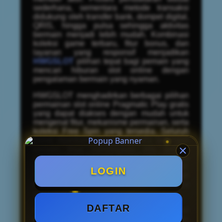
sederhana, sementara metode transaksi
didukung oleh transfer bank, dompet digital,
QRIS, hingga pulsa sehingga aktivitas
bermain menjadi lebih mudah. Kombinasi
koleksi game terbaru, fitur bonus, dan
layanan yang responsif menjadikan
HWGSLOT
pilihan tepat bagi pemain yang
mencari hiburan slot online dengan
pengalaman bermain yang nyaman.
HWGSLOT menghadirkan berbagai pilihan
permainan slot online Pragmatic Play gratis
yang dapat diakses dengan mudah untuk
mengenal fitur, mekanisme permainan, serta
koleksi Free Spin yang tersedia. Seluruh
game diperbarui secara berkala sehingga
pemain bisa menemukan rilis terbaru
maupun judul populer dalam satu platform
dengan tampilan yang ringan dan responsif.
LOGIN
Yuk langsung daftarkan diri anda menjadi
member HWGSLOT untuk main game
slot
gacor
hari ini.
DAFTAR
HWGSLOT menyediakan koleksi
permainan slot online Pragmatic Play gratis