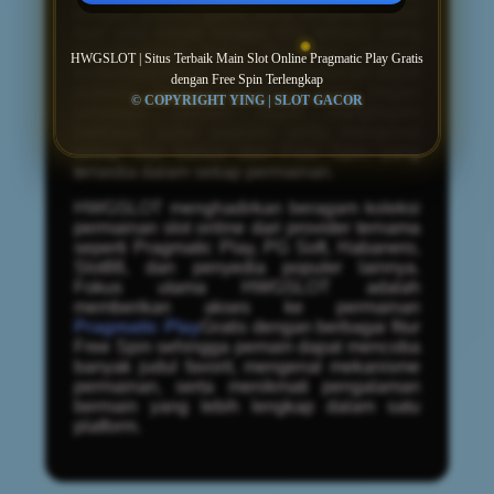
dengan pilihan game yang lengkap, mulai
dari
slot
klasik hingga rilis terbaru yang
menghadirkan tema, fitur, dan animasi
HWGSLOT | Situs Terbaik Main Slot Online Pragmatic Play Gratis
berkualitas tinggi. Seluruh permainan dapat
dengan Free Spin Terlengkap
diakses dengan tampilan yang ringan
© COPYRIGHT YING | SLOT GACOR
sehingga pemain dapat menjelajahi
berbagai judul populer serta mengenal
setiap fitur bonus dan Free Spin yang
tersedia dalam setiap permainan.
HWGSLOT menghadirkan beragam koleksi
permainan slot online dari provider ternama
seperti Pragmatic Play, PG Soft, Habanero,
Slot88, dan penyedia populer lainnya.
Fokus utama HWGSLOT adalah
memberikan akses ke permainan
Pragmatic Play
Gratis dengan berbagai fitur
Free Spin sehingga pemain dapat mencoba
banyak judul favorit, mengenal mekanisme
permainan, serta menikmati pengalaman
bermain yang lebih lengkap dalam satu
platform.