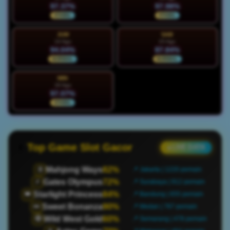
97.37%
97.98%
STABIL
STABIL
JUM
SAB
14 Agu
15 Agu
94.04%
87.84%
NORMAL
NORMAL
MIN
16 Agu
97.07%
STABIL
Top Game Slot Gacor
● LIVE DATA
Mahjong Ways
82%
🀄
📍 Jakarta | 1220 pemain
Gates Olympus
72%
⚡
📍 Surabaya | 912 pemain
Starlight Princess
84%
👑
📍 Bandung | 655 pemain
Sweet Bonanza
90%
🍬
📍 Medan | 787 pemain
Wild West Gold
60%
🤠
📍 Semarang | 478 pemain