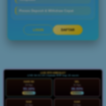
Proses Deposit & Withdraw Cepat
LOGIN
DAFTAR
Layer Popup Close
LIVE RTP HWGSLOT
LIVE 04:31:20 | Update RTP tiap 15 menit
HARI INI
SEL
10 Agu
11 Agu
93.16%
86.93%
NORMAL
NORMAL
RAB
KAM
12 Agu
13 Agu