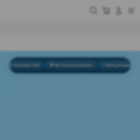
Skip
to
Cari
Troli
Login
Navigation
content
Buka Info Lebih Lanjut
 31 Desember 2026
💬 928. Komentar Member
⭐ Rating Pengguna 4.2/5