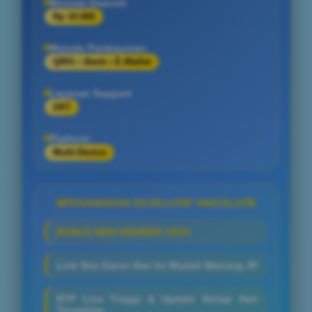
Minimal Deposit
Rp 10.000
Metode Pembayaran
QRIS • Bank • E-Wallet
Layanan Support
24/7
Platform
Multi-Device
PENAWARAN EKSKLUSIF HWGSLOT
BONUS NEW MEMBER 100%
Link Slot Gacor Hari Ini Mudah Menang JP
RTP Live Tinggi & Update Setiap Hari
Terupdate