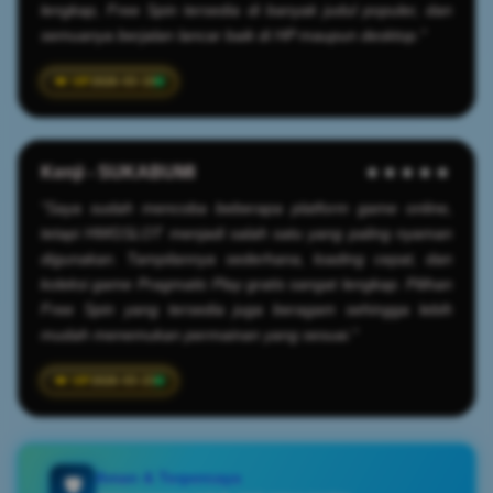
lengkap, Free Spin tersedia di banyak judul populer, dan
semuanya berjalan lancar baik di HP maupun desktop."
2026-03-19
Kenji - SUKABUMI
★★★★★
"Saya sudah mencoba beberapa platform game online,
tetapi HWGSLOT menjadi salah satu yang paling nyaman
digunakan. Tampilannya sederhana, loading cepat, dan
koleksi game Pragmatic Play gratis sangat lengkap. Pilihan
Free Spin yang tersedia juga beragam sehingga lebih
mudah menemukan permainan yang sesuai."
2026-03-23
Aman & Terpercaya
🛡️