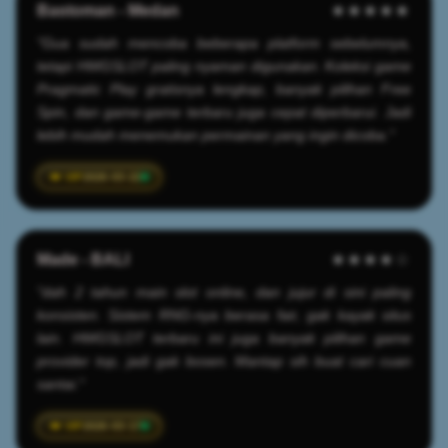
Bastoman - Medan
★★★★★
"Gua sudah mencoba beberapa platform sebelumnya,
tetapi HWGSLOT paling nyaman digunakan. Koleksi game
Pragmatic Play gratisnya lengkap, banyak pilihan Free
Spin, dan game-game terbaru juga cepat diperbarui. Jadi
lebih mudah menemukan permainan yang ingin dicoba."
2026-03-22
Made - BALI
★★★★☆
"dah 2 tahun main slot online, dan jujur di sini paling
konsisten. Sistem RNG-nya berasa fair, gak kayak situs
lain. HWGSLOT terbaru ini juga banyak pilihan game
provider top, jadi gak bosen. Mantap sih buat cari cuan
santai."
2026-03-17