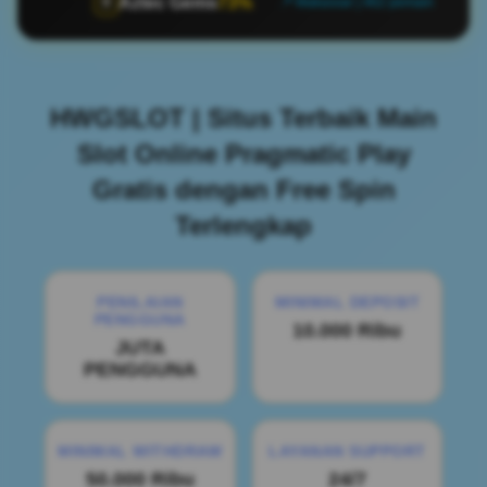
Aztec Gems
73%
🏺
📍 Makassar | 462 pemain
HWGSLOT | Situs Terbaik Main
Slot Online Pragmatic Play
Gratis dengan Free Spin
Terlengkap
PENILAIAN
MINIMAL DEPOSIT
PENGGUNA
10.000 Ribu
JUTA
PENGGUNA
MINIMAL WITHDRAW
LAYANAN SUPPORT
50.000 Ribu
24/7