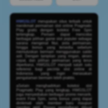
HWGSLOT
merupakan situs terbaik untuk
menikmati permainan slot online Pragmatic
Play gratis dengan koleksi Free Spin
terlengkap. Pemain dapat mencoba
berbagai pilihan game slot populer sebagai
sarana mengenal fitur, pola permainan,
hingga bonus yang tersedia sebelum
memutuskan bermain menggunakan saldo
asli. Dengan tampilan yang ringan, akses
cepat, dan pilihan permainan yang terus
diperbarui, HWGSLOT menjadi salah satu
referensi bagi pecinta slot online di
Indonesia yang ingin merasakan
pengalaman bermain lebih praktis.
aSelain menghadirkan koleksi slot
Pragmatic Play yang lengkap, HWGSLOT
juga menyediakan berbagai promo menarik,
event Free Spin, serta bonus yang dapat
dinikmati oleh member baru maupun
member aktif. Proses pendaftaran dibuat