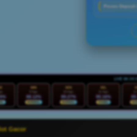
Proses Deposit
LIVE 08:30:3
B
MIN
SEN
SEL
gu
9 Agu
10 Agu
11 Agu
12
70%
88.12%
89.27%
95.16%
89
BIL
NORMAL
NORMAL
STABIL
NO
ot Gacor