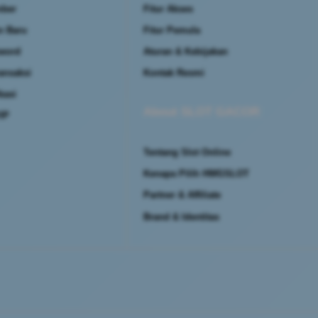
mber
Fitur Akses
n Baru
Fitur Pemula
word
Aturan & Kebijakan
ansaksi
Kontak Resmi
ikasi
About SLOT GACOR
IP
Tentang Slot Online
Kenapa Pilih HWGSLOT
Partner & Affiliate
Brand & Identitas