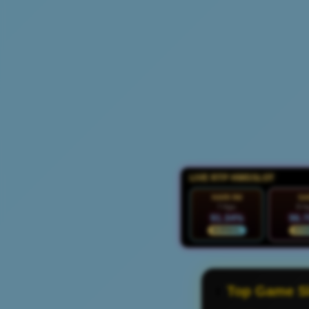
Layer Popup Close
LIVE RTP HWGSLOT
HARI INI
SA
7 Agu
8 A
91.34%
96.
NORMAL
STA
Top Game Sl