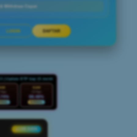
 & Withdraw Cepat
LOGIN
DAFTAR
5 | Update RTP tiap 15 menit
RAB
KAM
 Agu
13 Agu
.74%
88.48%
RMAL
NORMAL
● LIVE DATA