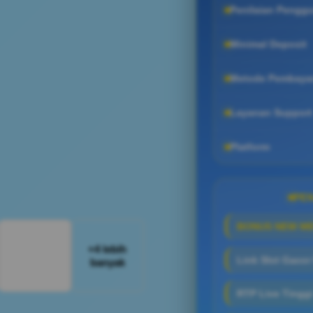
Penilaian Pengg
Minimal Deposit
Metode Pembaya
Layanan Support
Platform
PE
BONUS NEW M
+4 lebih
Link Slot Gacor
banyak
RTP Live Tinggi