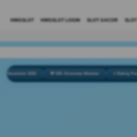
Skip
to
content
HWGSLOT
HWGSLOT LOGIN
SLOT GACOR
SLOT
Buka Info Lebih Lanjut
Desember 2026
💬 928. Komentar Member
⭐ Rating Penggun