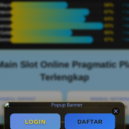
Ways
68%
📍 J
ympus
67%
📍 S
ncess
64%
📍 B
anza
65%
📍 M
 Gold
90%
📍 S
Gems
97%
📍 M
ain Slot Online Pragmatic Pl
Terlengkap
MINIMAL DEPOSIT
MINIMAL WITHDR
10.000 Ribu
50.000 Ribu
LOGIN
DAFTAR