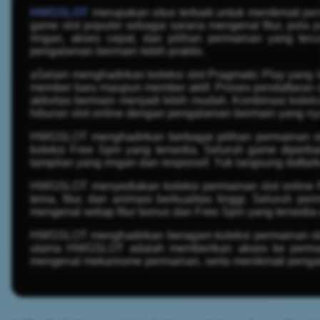
HWGSLOT
merupakan situs terbaik untuk menikmati per
game slot populer sebagai sarana mengenal fitur, pol
ringan, akses cepat, dan pilihan permainan yang ter
pengalaman bermain lebih praktis.
aSelain menghadirkan koleksi slot Pragmatic Play yang
member baru maupun member aktif. Proses pendaftaran di
aktivitas bermain menjadi lebih mudah. Kombinasi koleks
hiburan slot online dengan pengalaman bermain yang n
HWGSLOT menghadirkan berbagai pilihan permainan slot
koleksi Free Spin yang tersedia. Seluruh game diperb
tampilan yang ringan dan responsif. Yuk langsung daf
HWGSLOT menyediakan koleksi permainan slot online Pr
tema, fitur, dan animasi berkualitas tinggi. Seluruh 
mengenal setiap fitur bonus dan Free Spin yang tersedia
HWGSLOT menghadirkan beragam koleksi permainan slot o
utama HWGSLOT adalah memberikan akses ke perm
mengenal mekanisme permainan, serta menikmati pengal