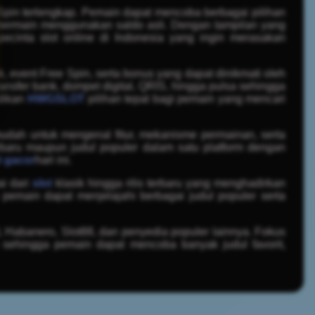
 Spin terlengkap. Pemain dapat mencoba berbagai pilihan
 bermain menggunakan saldo asli. Dengan tampilan yang
ecinta slot online di Indonesia yang ingin merasakan
event Free Spin, serta bonus yang dapat dinikmati oleh
nsfer bank, dompet digital, QRIS, hingga pulsa sehingga
adikan
HWGSLOT
pilihan tepat bagi pemain yang mencari
udah untuk mengenal fitur, mekanisme permainan, serta
rbaru maupun judul populer dalam satu platform dengan
t gacor
hari ini.
i dari
slot
klasik hingga rilis terbaru yang menghadirkan
 pemain dapat menjelajahi berbagai judul populer serta
 Habanero, Slot88, dan penyedia populer lainnya. Fokus
n sehingga pemain dapat mencoba banyak judul favorit,