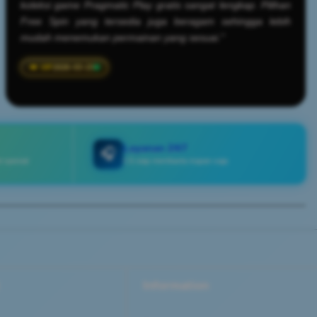
koleksi game Pragmatic Play gratis sangat lengkap. Pilihan
Free Spin yang tersedia juga beragam sehingga lebih
mudah menemukan permainan yang sesuai."
2026-03-23
Layanan 24/7
🎧
 spesial
CS siap membantu kapan saja
Information