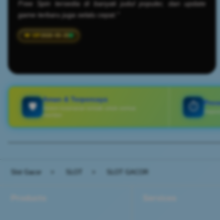
Free Spin tersedia di banyak judul populer, dan update
game terbaru juga selalu cepat."
2026-05-25
Aman & Terpercaya
Pros
🛡️
⏱️
Sistem keamanan terbaik untuk semua
Deposi
member
Slot Gacor
>
SLOT
>
SLOT GACOR
Footer Navigation
Products
Services