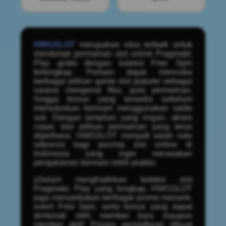
HWGSLOT
merupakan situs terbaik untuk
menikmati permainan slot online Pragmatic
Play gratis dengan koleksi Free Spin
terlengkap. Pemain dapat mencoba
berbagai pilihan game slot populer sebagai
sarana mengenal fitur, pola permainan,
hingga bonus yang tersedia sebelum
memutuskan bermain menggunakan saldo
asli. Dengan tampilan yang ringan, akses
cepat, dan pilihan permainan yang terus
diperbarui, HWGSLOT menjadi salah satu
referensi bagi pecinta slot online di
Indonesia yang ingin merasakan
pengalaman bermain lebih praktis.
aSelain menghadirkan koleksi slot
Pragmatic Play yang lengkap, HWGSLOT
juga menyediakan berbagai promo menarik,
event Free Spin, serta bonus yang dapat
dinikmati oleh member baru maupun
member aktif. Proses pendaftaran dibuat