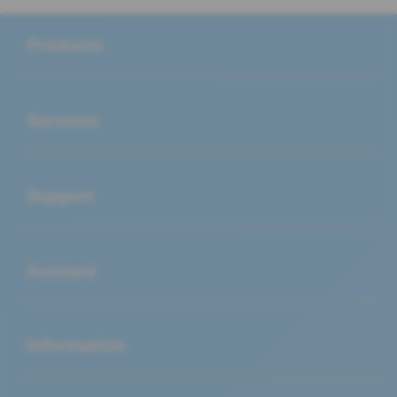
Buka
Footer Navigation
Products
Buka
Services
Buka
Support
Buka
Account
Buka
Information
Buka