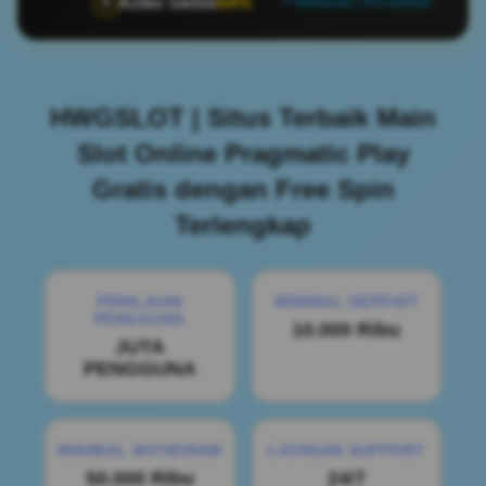
Aztec Gems
64%
🏺
📍 Makassar | 453 pemain
HWGSLOT | Situs Terbaik Main
Slot Online Pragmatic Play
Gratis dengan Free Spin
Terlengkap
PENILAIAN
MINIMAL DEPOSIT
PENGGUNA
10.000 Ribu
JUTA
PENGGUNA
MINIMAL WITHDRAW
LAYANAN SUPPORT
50.000 Ribu
24/7