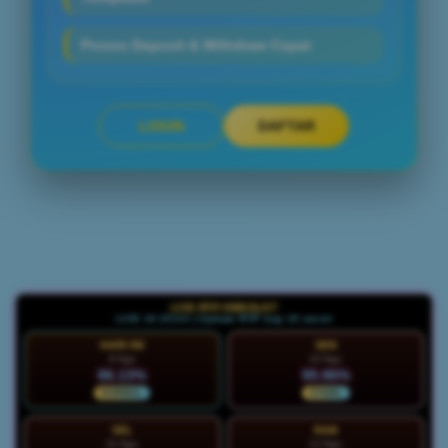
Proses Deposit & Withdraw Cepat
LOGIN
DAFTAR
Layer Popup Close
LIVE RTP HWGSLOT
LIVE 10:39:06 | Update RTP tiap 15 menit
HARI INI
SEN
9 Agu
10 Agu
86.13%
95.96%
NORMAL
STABIL
SEL
RAB
11 Agu
12 Agu