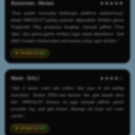
Bastoman - Medan
★★★★★
"Gua sudah mencoba beberapa platform sebelumnya,
tetapi HWGSLOT paling nyaman digunakan. Koleksi game
Pragmatic Play gratisnya lengkap, banyak pilihan Free
Spin, dan game-game terbaru juga cepat diperbarui. Jadi
lebih mudah menemukan permainan yang ingin dicoba."
2026-03-22
Made - BALI
★★★★☆
"dah 2 tahun main slot online, dan jujur di sini paling
konsisten. Sistem RNG-nya berasa fair, gak kayak situs
lain. HWGSLOT terbaru ini juga banyak pilihan game
provider top, jadi gak bosen. Mantap sih buat cari cuan
santai."
2026-03-17