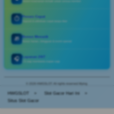
Sistem keamanan terbaik untuk semua member
Proses Cepat
⏱️
Deposit & withdraw cepat tanpa ribet
Bonus Menarik
🎁
Bonus harian, mingguan & event spesial
Layanan 24/7
🎧
CS siap membantu kapan saja
© 2026 HWGSLOT. All rights reserved Mying.
HWGSLOT
>
Slot Gacor Hari Ini
>
Situs Slot Gacor