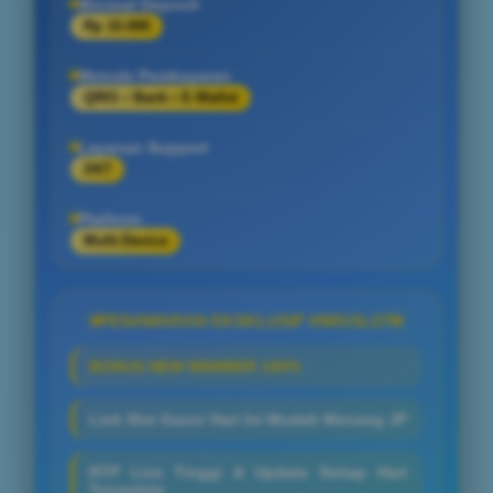
Minimal Deposit
Rp 10.000
Metode Pembayaran
QRIS • Bank • E-Wallet
Layanan Support
24/7
Platform
Multi-Device
PENAWARAN EKSKLUSIF HWGSLOT
BONUS NEW MEMBER 100%
Link Slot Gacor Hari Ini Mudah Menang JP
RTP Live Tinggi & Update Setiap Hari
Terupdate