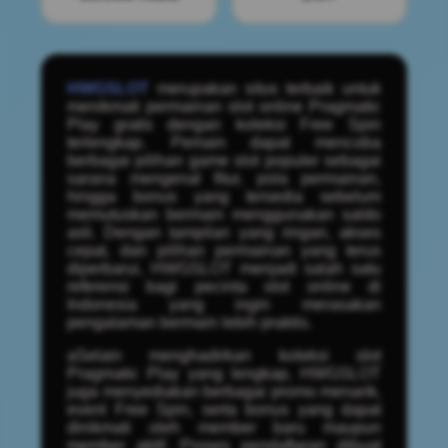
HWGSLOT
merupakan situs terbaik untuk
menikmati permainan slot online Pragmatic
Play gratis dengan koleksi Free Spin
terlengkap. Pemain dapat mencoba
berbagai pilihan game slot populer sebagai
sarana mengenal fitur, pola permainan,
hingga bonus yang tersedia sebelum
memutuskan bermain menggunakan saldo
asli. Dengan tampilan yang ringan, akses
cepat, dan pilihan permainan yang terus
diperbarui, HWGSLOT menjadi salah satu
referensi bagi pecinta slot online di
Indonesia yang ingin merasakan
pengalaman bermain lebih praktis.
aSelain menghadirkan koleksi slot
Pragmatic Play yang lengkap, HWGSLOT
juga menyediakan berbagai promo menarik,
event Free Spin, serta bonus yang dapat
dinikmati oleh member baru maupun
member aktif. Proses pendaftaran dibuat