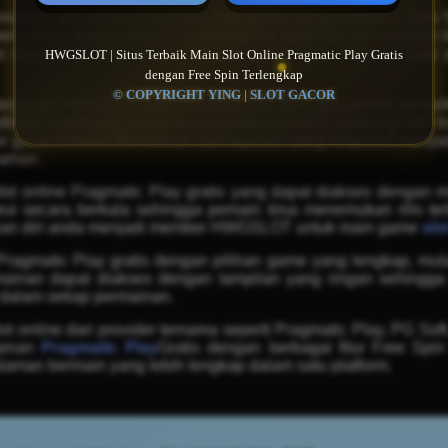
mainan slot online Pragmatic Play gratis dengan koleksi Free
a permainan, hingga bonus yang tersedia sebelum memutuskan
us diperbarui, HWGSLOT menjadi salah satu referensi bagi p
HWGSLOT | Situs Terbaik Main Slot Online Pragmatic Play Gratis
dengan Free Spin Terlengkap
© COPYRIGHT YING | SLOT GACOR
 lengkap, HWGSLOT juga menyediakan berbagai promo menarik, 
buat sederhana, sementara metode transaksi didukung oleh tra
i game terbaru, fitur bonus, dan layanan yang responsif menj
yaman.
 online Pragmatic Play gratis yang dapat diakses dengan m
arui secara berkala sehingga pemain bisa menemukan rilis te
tarkan diri anda menjadi member HWGSLOT untuk main game
slo
agmatic Play gratis dengan pilihan game yang lengkap, mula
permainan dapat diakses dengan tampilan yang ringan sehingga
 dalam setiap permainan.
nline dari provider ternama seperti Pragmatic Play, PG Soft,
ainan
Pragmatic Play
Gratis dengan berbagai fitur Free Spi
aman bermain yang lebih lengkap dalam satu platform.