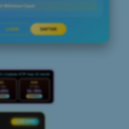
 & Withdraw Cepat
LOGIN
DAFTAR
5 | Update RTP tiap 15 menit
SEL
RAB
 Agu
12 Agu
.09%
91.78%
RMAL
NORMAL
● LIVE DATA