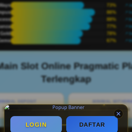
Ways
73%
📍 J
ympus
86%
📍 S
ncess
88%
📍 B
anza
77%
📍 M
 Gold
78%
📍 S
Gems
67%
📍 M
ain Slot Online Pragmatic Pl
Terlengkap
MINIMAL DEPOSIT
MINIMAL WITHDR
10.000 Ribu
50.000 Ribu
LOGIN
DAFTAR