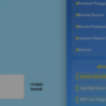
Penilaian Pengg
Minimal Deposit
Metode Pembaya
Layanan Support
Platform
PE
BONUS NEW M
+4 lebih
Link Slot Gacor
banyak
RTP Live Tinggi