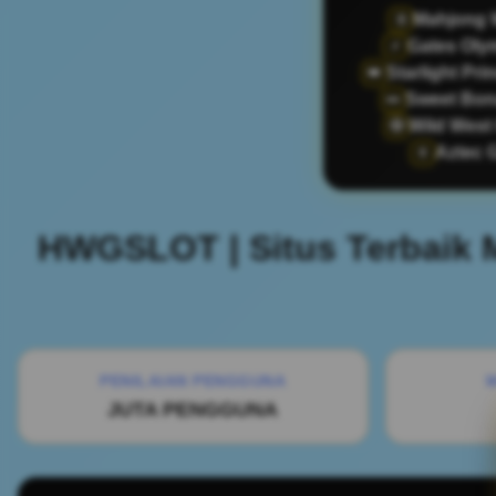
Mahjong 
🀄
Gates Ol
⚡
Starlight Pri
👑
Sweet Bon
🍬
Wild West
🤠
Aztec 
🏺
HWGSLOT | Situs Terbaik M
PENILAIAN PENGGUNA
JUTA PENGGUNA