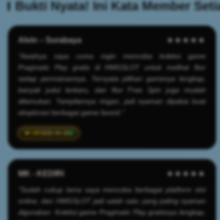
Bukti Nyata! Ini Kata Member Se
Alvin – Surabaya
★★★★★
"Awalnya saya cuma ingin mencoba koleksi game
Pragmatic Play gratis di HWGSLOT untuk melihat fitur
setiap permainannya. Ternyata pilihan gamenya lengkap,
banyak judul terbaru, dan fitur Free Spin juga mudah
ditemukan. Tampilannya ringan, jadi nyaman dipakai buat
eksplorasi berbagai game favorit."
2025-04-20
MK - KEDIRI
★★★★★
"Sudah cukup lama saya mencoba berbagai platform slot
online, dan HWGSLOT jadi salah satu yang paling nyaman
digunakan. Koleksi game Pragmatic Play gratisnya lengkap,