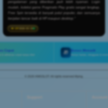
pengalaman yang diberikan jauh lebih nyaman. Login
mudah, koleksi game Pragmatic Play gratis sangat lengkap,
Free Spin tersedia di banyak judul populer, dan semuanya
berjalan lancar baik di HP maupun desktop."
2026-03-19
es Cepat
Bonus Menarik
🎁
t & withdraw cepat tanpa ribet
Bonus harian, mingguan & event
© 2026 HWGSLOT. All rights reserved Mying.
Support
Account