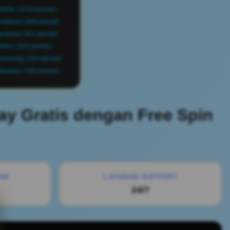
akarta | 1218 pemain
urabaya | 908 pemain
andung | 651 pemain
edan | 820 pemain
emarang | 510 pemain
akassar | 460 pemain
ay Gratis dengan Free Spin
AW
LAYANAN SUPPORT
24/7