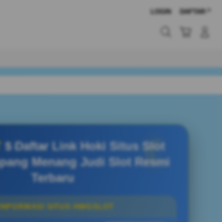
LOGIN
DAFTAR
Cari
Troli
Login/Sign-Up
Cari
Pengguna
LIVE CHAT
24/7
T
$ Daftar Link Hoki Situs Slot
pang Menang Judi Slot Resmi
Terbaru
INFORMASI SITUS HWGSLOT