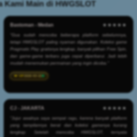
tia Kami Main di HWGSLOT
Bastoman - Medan
★★★★★
"Gua sudah mencoba beberapa platform sebelumnya,
tetapi HWGSLOT paling nyaman digunakan. Koleksi game
Pragmatic Play gratisnya lengkap, banyak pilihan Free Spin,
dan game-game terbaru juga cepat diperbarui. Jadi lebih
mudah menemukan permainan yang ingin dicoba."
2026-03-22
CJ - JAKARTA
★★★★★
"Jujur awalnya saya sempat ragu, karena banyak platform
yang tampilannya berat dan koleksi gamenya kurang
lengkap. Setelah mencoba HWGSLOT, ternyata