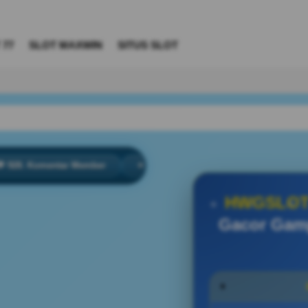
 77
SLOT MAXWIN
SITUS SLOT
 Komentar Member
⭐ Rating Pengguna 4.2/5
🏆 Juta Total 
HWGSLO
Gacor Gam