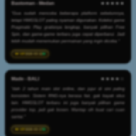
Bastoman - Medan
★★★★★
"Gua sudah mencoba beberapa platform sebelumnya,
tetapi HWGSLOT paling nyaman digunakan. Koleksi game
Pragmatic Play gratisnya lengkap, banyak pilihan Free
Spin, dan game-game terbaru juga cepat diperbarui. Jadi
lebih mudah menemukan permainan yang ingin dicoba."
2026-03-22
Made - BALI
★★★★☆
"dah 2 tahun main slot online, dan jujur di sini paling
konsisten. Sistem RNG-nya berasa fair, gak kayak situs
lain. HWGSLOT terbaru ini juga banyak pilihan game
provider top, jadi gak bosen. Mantap sih buat cari cuan
santai."
2026-03-17