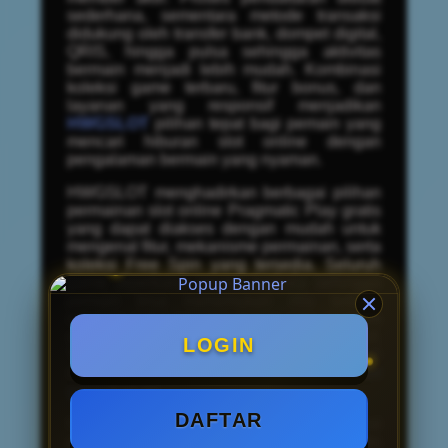
sederhana, sementara metode transaksi
didukung oleh transfer bank, dompet digital,
QRIS, hingga pulsa sehingga aktivitas
bermain menjadi lebih mudah. Kombinasi
koleksi game terbaru, fitur bonus, dan
layanan yang responsif menjadikan
HWGSLOT
pilihan tepat bagi pemain yang
mencari hiburan slot online dengan
pengalaman bermain yang nyaman.
HWGSLOT menghadirkan berbagai pilihan
permainan slot online Pragmatic Play gratis
yang dapat diakses dengan mudah untuk
mengenal fitur, mekanisme permainan, serta
koleksi Free Spin yang tersedia. Seluruh
game diperbarui secara berkala sehingga
pemain bisa menemukan rilis terbaru
maupun judul populer dalam satu platform
dengan tampilan yang ringan dan responsif.
LOGIN
Yuk langsung daftarkan diri anda menjadi
member HWGSLOT untuk main game
slot
gacor
hari ini.
DAFTAR
HWGSLOT menyediakan koleksi
permainan slot online Pragmatic Play gratis