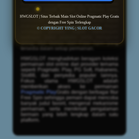
dengan pilihan game yang lengkap, mulai
dari
slot
klasik hingga rilis terbaru yang
menghadirkan tema, fitur, dan animasi
HWGSLOT | Situs Terbaik Main Slot Online Pragmatic Play Gratis
berkualitas tinggi. Seluruh permainan dapat
dengan Free Spin Terlengkap
diakses dengan tampilan yang ringan
© COPYRIGHT YING | SLOT GACOR
sehingga pemain dapat menjelajahi
berbagai judul populer serta mengenal
setiap fitur bonus dan Free Spin yang
tersedia dalam setiap permainan.
HWGSLOT menghadirkan beragam koleksi
permainan slot online dari provider ternama
seperti Pragmatic Play, PG Soft, Habanero,
Slot88, dan penyedia populer lainnya.
Fokus utama HWGSLOT adalah
memberikan akses ke permainan
Pragmatic Play
Gratis dengan berbagai fitur
Free Spin sehingga pemain dapat mencoba
banyak judul favorit, mengenal mekanisme
permainan, serta menikmati pengalaman
bermain yang lebih lengkap dalam satu
platform.