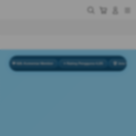
Skip
to
Cari
Troli
Login
Navigation
content
Buka Info Lebih Lanjut
💬 928. Komentar Member
⭐ Rating Pengguna 4.2/5
🏆 Juta Total Penggu