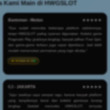
tia Kami Main di HWGSLOT
Bastoman - Medan
★★★★★
"Gua sudah mencoba beberapa platform sebelumnya,
tetapi HWGSLOT paling nyaman digunakan. Koleksi game
Pragmatic Play gratisnya lengkap, banyak pilihan Free Spin,
dan game-game terbaru juga cepat diperbarui. Jadi lebih
mudah menemukan permainan yang ingin dicoba."
2026-03-22
CJ - JAKARTA
★★★★★
"Jujur awalnya saya sempat ragu, karena banyak platform
yang tampilannya berat dan koleksi gamenya kurang
lengkap. Setelah mencoba HWGSLOT, ternyata