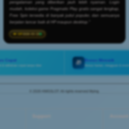
pengalaman yang diberikan jauh lebih nyaman. Login
mudah, koleksi game Pragmatic Play gratis sangat lengkap,
Free Spin tersedia di banyak judul populer, dan semuanya
berjalan lancar baik di HP maupun desktop."
2026-03-19
es Cepat
Bonus Menarik
🎁
t & withdraw cepat tanpa ribet
Bonus harian, mingguan & event
© 2026 HWGSLOT. All rights reserved Mying.
Support
Account