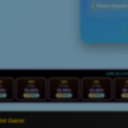
Proses Deposit
LIVE 22:13:
B
MIN
SEN
SEL
gu
9 Agu
10 Agu
11 Agu
12
64%
93.84%
92.90%
91.66%
88
MAL
NORMAL
NORMAL
NORMAL
NO
ot Gacor