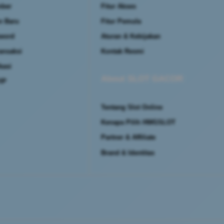
mber
Fitur Akses
n Baru
Fitur Pemula
word
Aturan & Kebijakan
ansaksi
Kontak Resmi
ikasi
About SLOT GACOR
IP
Tentang Slot Online
Kenapa Pilih HWGSLOT
Partner & Affiliate
Brand & Identitas