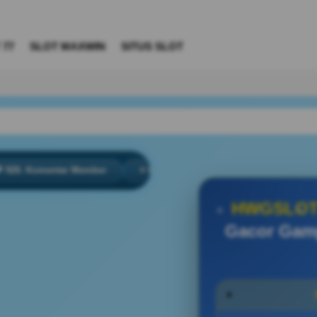
 77
SLOT MAXWIN
SITUS SLOT
 Komentar Member
⭐ Rating Pengguna 4.2/5
🏆 Juta Total 
HWGSLO
Gacor Gam