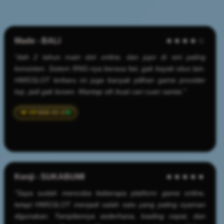
Made - BALI
★★★★☆
"dah 2 tahun main slot online, dan jujur di sini paling
konsisten. Sistem RNG-nya berasa fair, gak kayak situs lain.
HWGSLOT terbaru ini juga banyak pilihan game provider
top, jadi gak bosen. Mantap sih buat cari cuan santai."
2026-03-17
Kenji - SUKABUMI
★★★★★
"Saya sudah mencoba beberapa platform game online,
tetapi HWGSLOT menjadi salah satu yang paling nyaman
digunakan. Tampilannya sederhana, loading cepat, dan