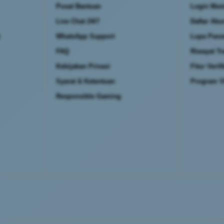
Pusat Bantuan
Login Me
Live Chat 24/7
Daftar Aku
k
WhatsApp Support
Lupa Pass
FAQ
Riwayat Tr
Kebijakan Privasi
Fitur Verif
Syarat & Ketentuan
Program V
Responsible Gaming