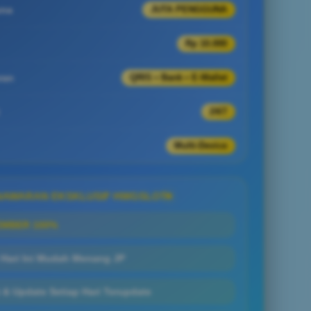
una
JUTA PENGGUNA
Rp 10.000
ran
QRIS • Bank • E-Wallet
24/7
Multi-Device
NAWARAN EKSKLUSIF HWGSLOT
EMBER 100%
 Hari Ini Mudah Menang JP
 & Update Setiap Hari Terupdate