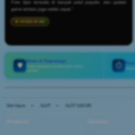
Free Spin tersedia di banyak judul populer, dan update
game terbaru juga selalu cepat."
2026-05-25
Aman & Terpercaya
Pros
🛡️
⏱️
Sistem keamanan terbaik untuk semua
Deposi
member
Slot Gacor
>
SLOT
>
SLOT GACOR
Footer Navigation
Products
Services