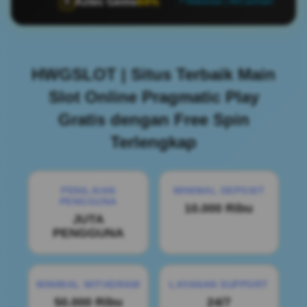
Aztec Gems
64%
🏺
📍 Makassar | 465 pemain
HWGSLOT | Situs Terbaik Main
Slot Online Pragmatic Play
Gratis dengan Free Spin
Terlengkap
PENILAIAN
MINIMAL DEPOSIT
PENGGUNA
10.000 Ribu
JUTA
PENGGUNA
MINIMAL WITHDRAW
LAYANAN SUPPORT
50.000 Ribu
24/7