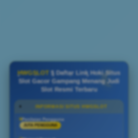
HWGSLOT
$ Daftar Link Hoki Situs
Slot Gacor Gampang Menang Judi
Slot Resmi Terbaru
INFORMASI SITUS HWGSLOT
Penilaian Pengguna
JUTA PENGGUNA