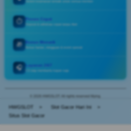
Sistem keamanan terbaik untuk semua member
Proses Cepat
⏱️
Deposit & withdraw cepat tanpa ribet
Bonus Menarik
🎁
Bonus harian, mingguan & event spesial
Layanan 24/7
🎧
CS siap membantu kapan saja
© 2026 HWGSLOT. All rights reserved Mying.
HWGSLOT
>
Slot Gacor Hari Ini
>
Situs Slot Gacor