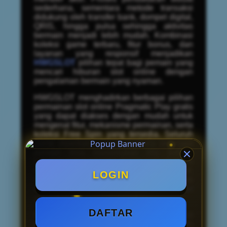
sederhana, sementara metode transaksi
didukung oleh transfer bank, dompet digital,
QRIS, hingga pulsa sehingga aktivitas
bermain menjadi lebih mudah. Kombinasi
koleksi game terbaru, fitur bonus, dan
layanan yang responsif menjadikan
HWGSLOT
pilihan tepat bagi pemain yang
mencari hiburan slot online dengan
pengalaman bermain yang nyaman.
HWGSLOT menghadirkan berbagai pilihan
permainan slot online Pragmatic Play gratis
yang dapat diakses dengan mudah untuk
mengenal fitur, mekanisme permainan, serta
koleksi Free Spin yang tersedia. Seluruh
game diperbarui secara berkala sehingga
pemain bisa menemukan rilis terbaru
maupun judul populer dalam satu platform
dengan tampilan yang ringan dan responsif.
LOGIN
Yuk langsung daftarkan diri anda menjadi
member HWGSLOT untuk main game
slot
gacor
hari ini.
DAFTAR
HWGSLOT menyediakan koleksi
permainan slot online Pragmatic Play gratis