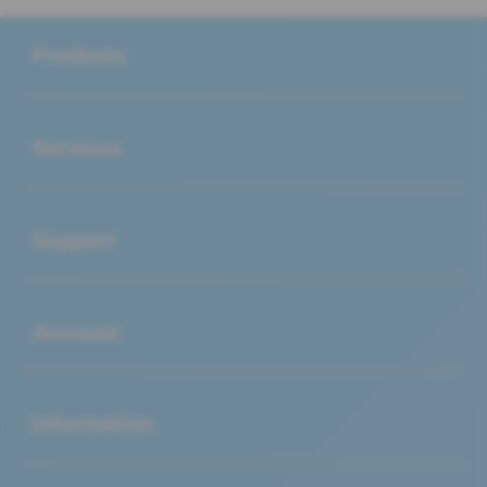
Buka
Footer Navigation
Products
Buka
Services
Buka
Support
Buka
Account
Buka
Information
Buka